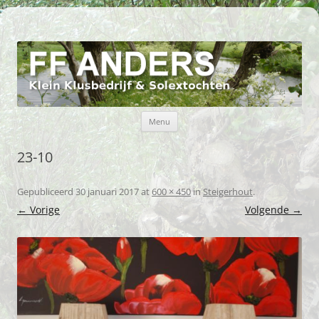
FF Anders
Klein klusbedrijf Kinderdijk
Ga naar de inhoud
Menu
23-10
Gepubliceerd
30 januari 2017
at
600 × 450
in
Steigerhout
.
← Vorige
Volgende →